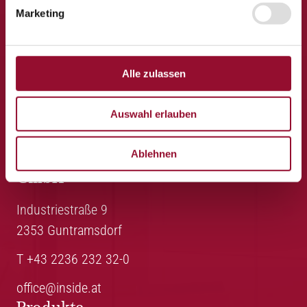
Marketing
Alle zulassen
Auswahl erlauben
Inside Trennwandsysteme
Ablehnen
GmbH
Industriestraße 9
2353 Guntramsdorf
T +43 2236 232 32-0
office@inside.at